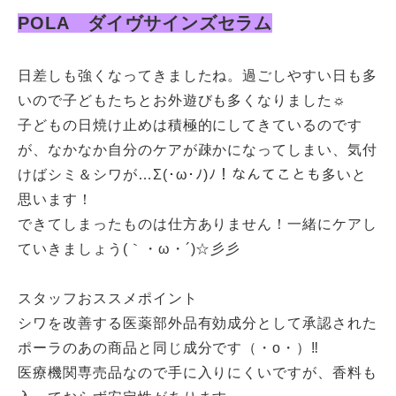
POLA ダイヴサインズセラム
日差しも強くなってきましたね。過ごしやすい日も多
いので子どもたちとお外遊びも多くなりました☼
子どもの日焼け止めは積極的にしてきているのです
が、なかなか自分のケアが疎かになってしまい、気付
けばシミ＆シワが…Σ
(
･ω･ﾉ
)
ﾉ！なんてことも多いと
思います！
できてしまったものは仕方ありません！一緒にケアし
ていきましょう
(
｀・ω・´
)
☆彡彡
スタッフおススメポイント
シワを改善する医薬部外品有効成分として承認された
ポーラのあの商品と同じ成分です（・
o
・）‼
医療機関専売品なので手に入りにくいですが、香料も